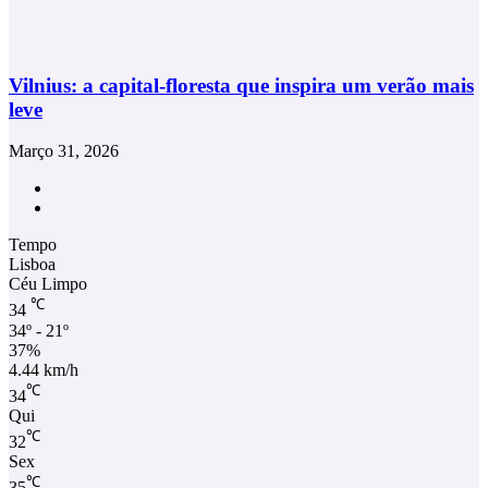
Vilnius: a capital-floresta que inspira um verão mais
leve
Março 31, 2026
Facebook
Instagram
Tempo
Lisboa
Céu Limpo
℃
34
34º - 21º
37%
4.44 km/h
℃
34
Qui
℃
32
Sex
℃