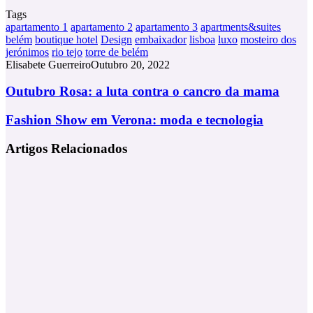
Tags
apartamento 1
apartamento 2
apartamento 3
apartments&suites
belém
boutique hotel
Design
embaixador
lisboa
luxo
mosteiro dos
jerónimos
rio tejo
torre de belém
Elisabete Guerreiro
Outubro 20, 2022
Outubro
Outubro Rosa: a luta contra o cancro da mama
Rosa:
a
Fashion
Fashion Show em Verona: moda e tecnologia
luta
Show
contra
em
Artigos Relacionados
o
Verona:
cancro
moda
da
e
mama
tecnologia