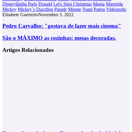
Disneylândia Paris
Donald
Let's Sing Christmas
Magia
Margrida
Mickey
Mickey´s Dazzling Parade
Minnie
Natal
Pateta
Videopolis
Elisabete Guerreiro
Novembro 5, 2022
Pedro
Pedro Carvalho: "gostava de fazer mais cinema"
Carvalho:
"gostava
São
São o MÁXIMO as cozinhas: mesas decoradas.
de
o
fazer
MÁXIMO
Artigos Relacionados
mais
as
cinema"
cozinhas:
mesas
decoradas.