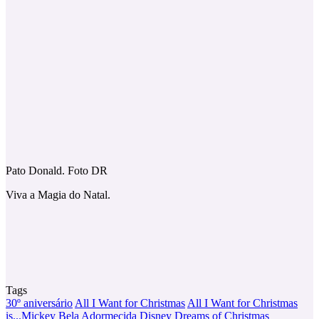
Pato Donald. Foto DR
Viva a Magia do Natal.
Tags
30º aniversário
All I Want for Christmas
All I Want for Christmas
is...Mickey
Bela Adormecida
Disney Dreams of Christmas