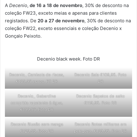
A
Decenio
,
de 16 a 18 de novembro
, 30% de desconto na
coleção FW23, exceto meias e apenas para clientes
registados. De
20 a 27 de novembro
, 30% de desconto na
coleção FW22, exceto essenciais e coleção Decenio x
Gonçalo Peixoto.
Decenio black week. Foto DR
Decenio_ Camisola de riscas,
Decenio Saia €109,95. Foto
€109,95 euros. FT DR
DR
Decenio_ Gabardine
Decenio Sapatos de salto
comprida repelente à água,
€119,95. Foto DR
€199,95. Foto DR
Decenio Blusão sem manga
Decenio Botas militares em
€129,95. Foto DR
pele_ovo, €139,95. Foto DR