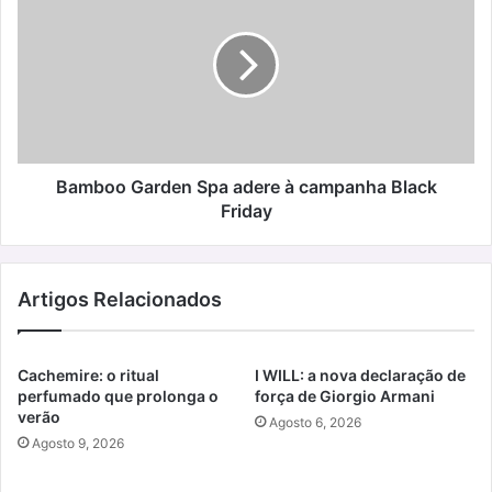
Spa
adere
à
campanha
Black
Friday
Bamboo Garden Spa adere à campanha Black
Friday
Artigos Relacionados
Cachemire: o ritual
I WILL: a nova declaração de
perfumado que prolonga o
força de Giorgio Armani
verão
Agosto 6, 2026
Agosto 9, 2026