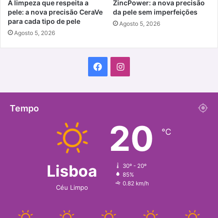
A limpeza que respeita a
ZincPower: a nova precisão
pele: a nova precisão CeraVe
da pele sem imperfeições
para cada tipo de pele
Agosto 5, 2026
Agosto 5, 2026
Facebook
Instagram
Tempo
20
℃
Lisboa
30º - 20º
85%
0.82 km/h
Céu Limpo