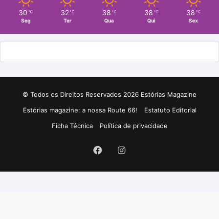
30
32
38
38
38
℃
℃
℃
℃
℃
Seg
Ter
Qua
Qui
Sex
© Todos os Direitos Reservados 2026 Estórias Magazine
Estórias magazine: a nossa Route 66!
Estatuto Editorial
Ficha Técnica
Política de privacidade
Facebook
Instagram