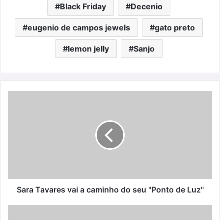
Black Friday
Decenio
eugenio de campos jewels
gato preto
lemon jelly
Sanjo
Sara
Tavares
vai
a
caminho
do
seu
"Ponto
de
Luz"
Sara Tavares vai a caminho do seu "Ponto de Luz"
Bamboo
Garden