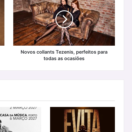
collants
Tezenis,
perfeitos
para
todas
as
ocasiões
Novos collants Tezenis, perfeitos para
todas as ocasiões