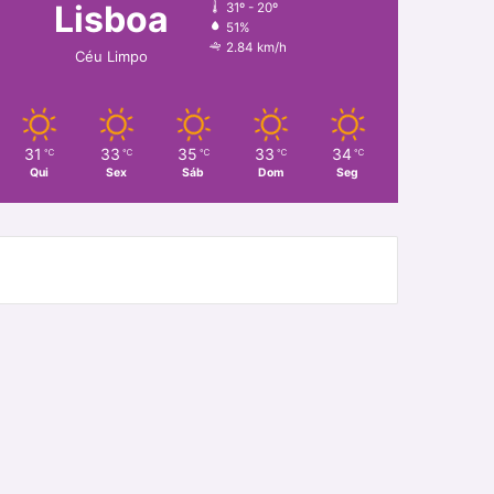
Lisboa
31º - 20º
51%
2.84 km/h
Céu Limpo
31
33
35
33
34
℃
℃
℃
℃
℃
Qui
Sex
Sáb
Dom
Seg