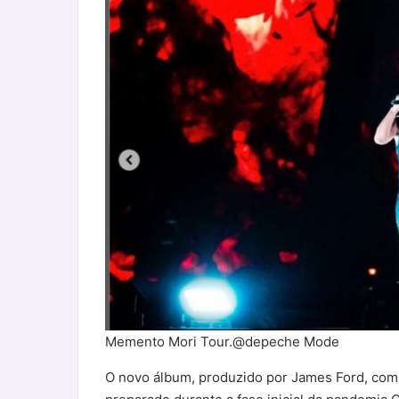
Memento Mori Tour.@depeche Mode
O novo álbum, produzido por James Ford, com