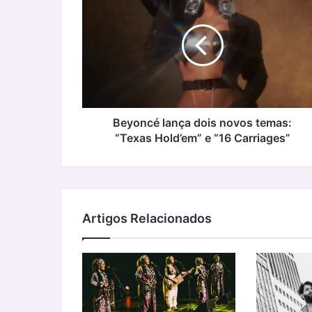
lança
dois
novos
temas:
“Texas
Hold’em”
e
“16
Carriages”
Beyoncé lança dois novos temas:
“Texas Hold’em” e “16 Carriages”
Artigos Relacionados