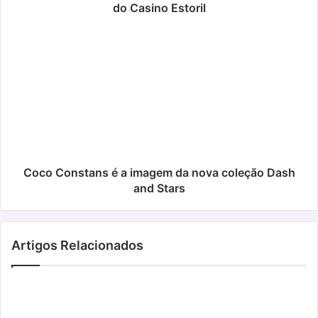
Casino
do Casino Estoril
Estoril
Coco
Constans
é
a
imagem
da
nova
coleção
Dash
and
Coco Constans é a imagem da nova coleção Dash
Stars
and Stars
Artigos Relacionados