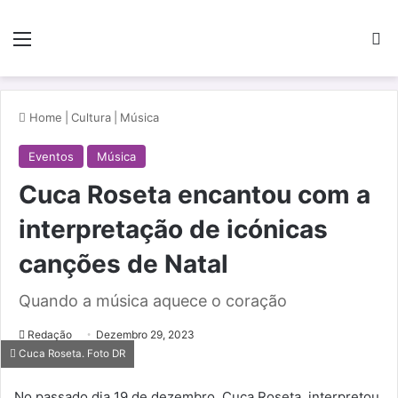
Menu
Pe
Home
|
Cultura
|
Música
Eventos
Música
Cuca Roseta encantou com a
interpretação de icónicas
canções de Natal
Quando a música aquece o coração
Redação
Dezembro 29, 2023
Cuca Roseta. Foto DR
No passado dia 19 de dezembro, Cuca Roseta, interpretou