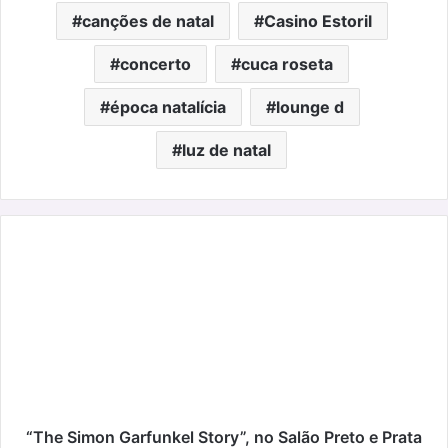
canções de natal
Casino Estoril
concerto
cuca roseta
época natalícia
lounge d
luz de natal
“The
Simon
Garfunkel
Story”,
no
Salão
Preto
e
Prata
do
“The Simon Garfunkel Story”, no Salão Preto e Prata