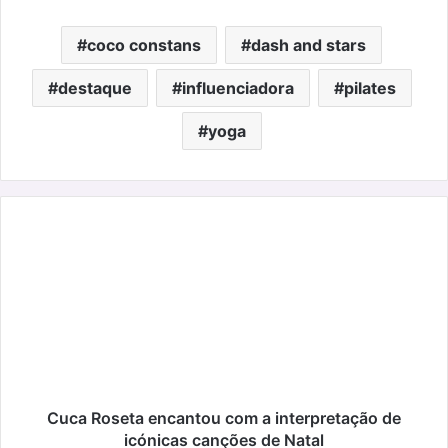
coco constans
dash and stars
destaque
influenciadora
pilates
yoga
Cuca
Roseta
encantou
com
a
interpretação
de
icónicas
canções
de
Cuca Roseta encantou com a interpretação de
Natal
icónicas canções de Natal