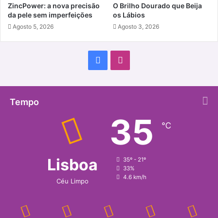
ZincPower: a nova precisão
O Brilho Dourado que Beija
da pele sem imperfeições
os Lábios
Agosto 5, 2026
Agosto 3, 2026
Facebook
Instagram
Tempo
35
℃
Lisboa
35º - 21º
33%
4.6 km/h
Céu Limpo