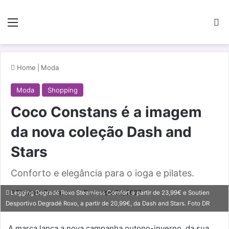
Menu
Pe
Home
|
Moda
Moda
Shopping
Coco Constans é a imagem
da nova coleção Dash and
Stars
Conforto e elegância para o ioga e pilates.
Elisabete Guerreiro
Dezembro 30, 2023
Legging Degradé Roxo Steamless Comfort a partir de 23,99€ e Soutien
Desportivo Degradé Roxo, a partir de 20,99€, da Dash and Stars. Foto DR
A marca lança a nova campanha outono-inverno, da sua