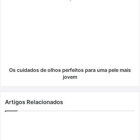
Os
cuidados
de
olhos
perfeitos
para
uma
pele
mais
jovem
Os cuidados de olhos perfeitos para uma pele mais
jovem
Artigos Relacionados