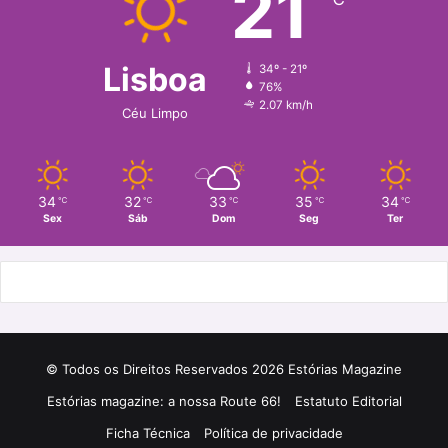
21
Lisboa
34º - 21º
76%
2.07 km/h
Céu Limpo
34
32
33
35
34
℃
℃
℃
℃
℃
Sex
Sáb
Dom
Seg
Ter
© Todos os Direitos Reservados 2026 Estórias Magazine
Estórias magazine: a nossa Route 66!
Estatuto Editorial
Ficha Técnica
Política de privacidade