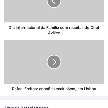
com
receitas
do
Chef
Avillez
Dia Internacional da Família com receitas do Chef
Avillez
Rafael
Freitas:
criações
exclusivas,
em
Lisboa
Rafael Freitas: criações exclusivas, em Lisboa