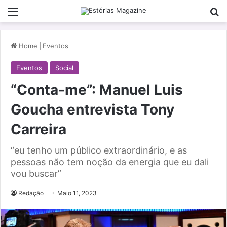
Menu
Pe
Home
|
Eventos
Eventos
Social
“Conta-me”: Manuel Luis
Goucha entrevista Tony
Carreira
“eu tenho um público extraordinário, e as
pessoas não tem noção da energia que eu dali
vou buscar”
Redação
Maio 11, 2023