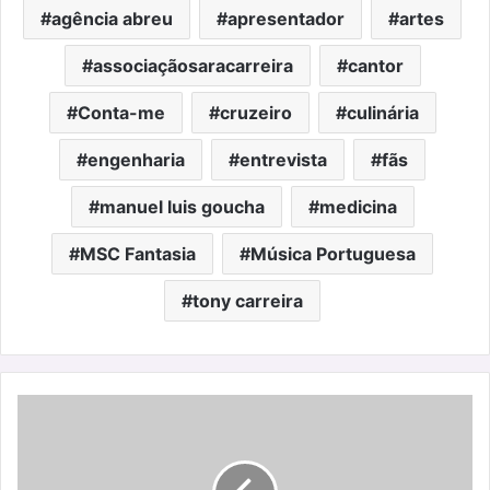
agência abreu
apresentador
artes
associaçãosaracarreira
cantor
Conta-me
cruzeiro
culinária
engenharia
entrevista
fãs
manuel luis goucha
medicina
MSC Fantasia
Música Portuguesa
tony carreira
Dia
Internacional
da
Família