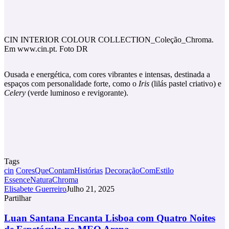
CIN INTERIOR COLOUR COLLECTION_Coleção_Chroma.
Em www.cin.pt. Foto DR
Ousada e energética, com cores vibrantes e intensas, destinada a
espaços com personalidade forte, como o
Iris
(lilás pastel criativo) e
Celery
(verde luminoso e revigorante).
Tags
cin
CoresQueContamHistórias
DecoraçãoComEstilo
EssenceNaturaChroma
Elisabete Guerreiro
Julho 21, 2025
Partilhar
Facebook
X
LinkedIn
Tumblr
Pinterest
Partilhar
Via
Luan
Luan Santana Encanta Lisboa com Quatro Noites
Email
Santana