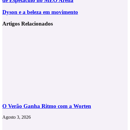
de Espetáculo no MEO Arena
Encanta
Lisboa
Dyson
Dyson e a beleza em movimento
com
e
Quatro
a
Artigos Relacionados
Noites
beleza
de
em
Espetáculo
movimento
no
MEO
Arena
O Verão Ganha Ritmo com a Worten
Agosto 3, 2026