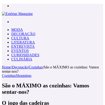
Menu
Pesquisar
por
MODA
DECORAÇÃO
CULTURA
LITERATURA
ENTREVISTA
EVENTOS
CURIOSIDADES
CULINÁRIA
Home
|
Decoração
|
Cozinhas
|
São o MÁXIMO as cozinhas: Vamos
sentar-nos?
Cozinhas
Shoppings
São o MÁXIMO as cozinhas: Vamos
sentar-nos?
O jogo das cadeiras