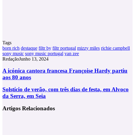
Tags
born rich
destaque
filtr by
filtr portugal
mizzy miles
richie campbell
sony music
sony music portugal
van zee
Redação
Junho 13, 2024
A
A icónica cantora francesa Françoise Hardy partiu
icónica
aos 80 anos
cantora
francesa
Solstício
Solstício de verão, com três dias de festa, em Alvoco
Françoise
de
da Serra, em Seia
Hardy
verão,
partiu
com
aos
Artigos Relacionados
três
80
dias
anos
de
festa,
em