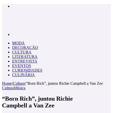
Menu
Pesquisar
por
MODA
DECORAÇÃO
CULTURA
LITERATURA
ENTREVISTA
EVENTOS
CURIOSIDADES
CULINÁRIA
Home
|
Cultura
|
“Born Rich”, juntou Richie Campbell a Van Zee
Cultura
Música
“Born Rich”, juntou Richie
Campbell a Van Zee