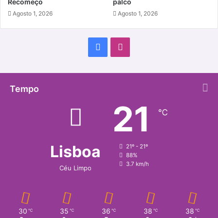
Recomeço
palco
Agosto 1, 2026
Agosto 1, 2026
Facebook
Instagram
Tempo
21
℃
Lisboa
21º - 21º
88%
3.7 km/h
Céu Limpo
30
35
36
38
38
℃
℃
℃
℃
℃