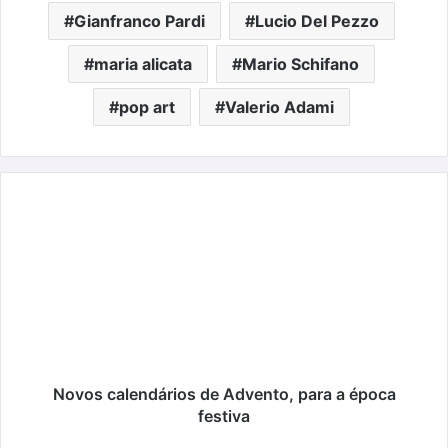
Gianfranco Pardi
Lucio Del Pezzo
maria alicata
Mario Schifano
pop art
Valerio Adami
Novos
calendários
de
Advento,
para
a
época
festiva
Novos calendários de Advento, para a época
festiva