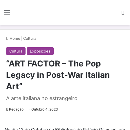
Menu
Pe
Home
|
Cultura
Cultura
Exposições
“ART FACTOR – The Pop
Legacy in Post-War Italian
Art”
A arte italiana no estrangeiro
Redação
Outubro 4, 2023
No dia 12 de Outubro na Biblioteca do Palácio Galveias, em