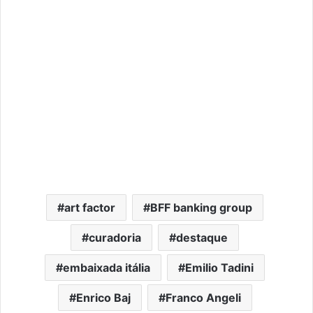
art factor
BFF banking group
curadoria
destaque
embaixada itália
Emilio Tadini
Enrico Baj
Franco Angeli