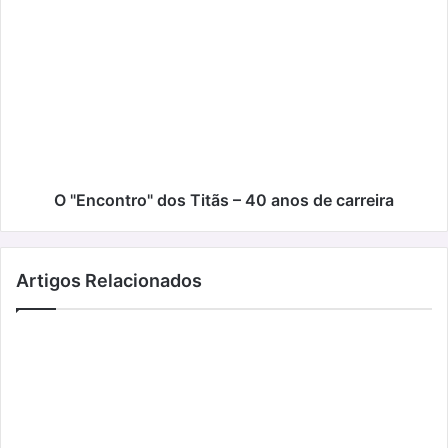
O
"Encontro"
dos
Titãs
–
40
anos
de
carreira
O "Encontro" dos Titãs – 40 anos de carreira
Artigos Relacionados