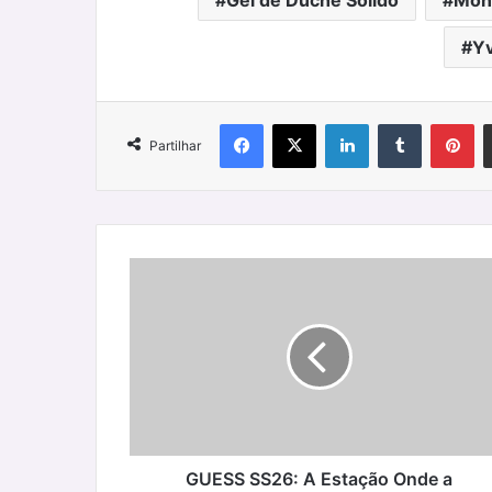
Gel de Duche Sólido
Mon
Y
Facebook
X
LinkedIn
Tumblr
Pi
Partilhar
GUESS
SS26:
A
Estação
Onde
a
Textura
Encontra
o
Sol
GUESS SS26: A Estação Onde a