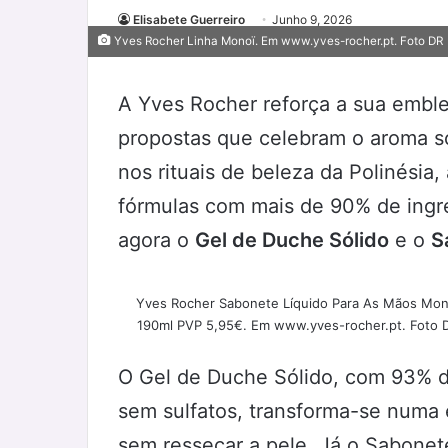
Elisabete Guerreiro
Junho 9, 2026
Yves Rocher Linha Monoï. Em www.yves-rocher.pt. Foto DR
A Yves Rocher reforça a sua embl
propostas que celebram o aroma sol
nos rituais de beleza da Polinésia
fórmulas com mais de 90% de ingr
agora o
Gel de Duche Sólido
e o
S
Yves Rocher Sabonete Líquido Para As Mãos Mon
190ml PVP 5,95€. Em www.yves-rocher.pt. Foto 
O Gel de Duche Sólido, com 93% de
sem sulfatos, transforma-se num
sem ressecar a pele. Já o Sabone