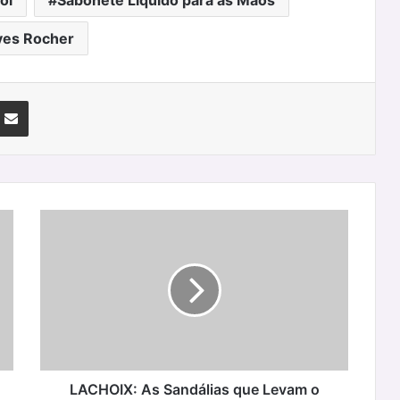
oï
Sabonete Líquido para as Mãos
ves Rocher
nterest
Partilhar Via Email
LACHOIX:
As
Sandálias
que
Levam
o
Verão
Contigo
LACHOIX: As Sandálias que Levam o