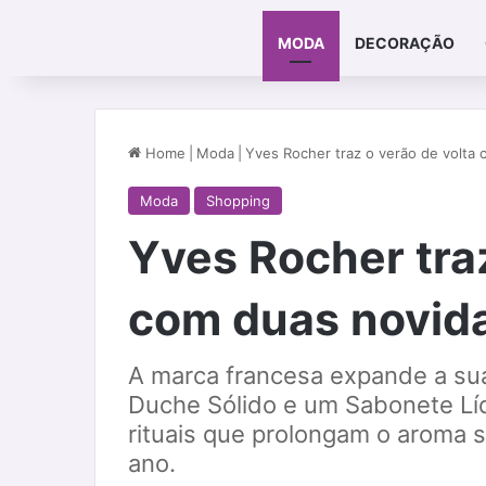
MODA
DECORAÇÃO
Home
|
Moda
|
Yves Rocher traz o verão de volta
Moda
Shopping
Yves Rocher traz
com duas novid
A marca francesa expande a sua
Duche Sólido e um Sabonete Lí
rituais que prolongam o aroma s
ano.