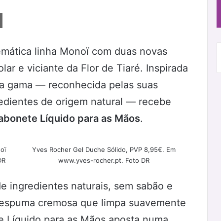
emática linha Monoï com duas novas
ar e viciante da Flor de Tiaré. Inspirada
, a gama — reconhecida pelas suas
edientes de origem natural — recebe
abonete Líquido para as Mãos
.
oï
Yves Rocher Gel Duche Sólido, PVP 8,95€. Em
DR
www.yves-rocher.pt. Foto DR
 ingredientes naturais, sem sabão e
a espuma cremosa que limpa suavemente
te Líquido para as Mãos aposta numa