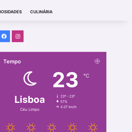
IOSIDADES
CULINÁRIA
Facebook
Instagram
Tempo
23
℃
Lisboa
23º - 23º
57%
4.07 km/h
Céu Limpo