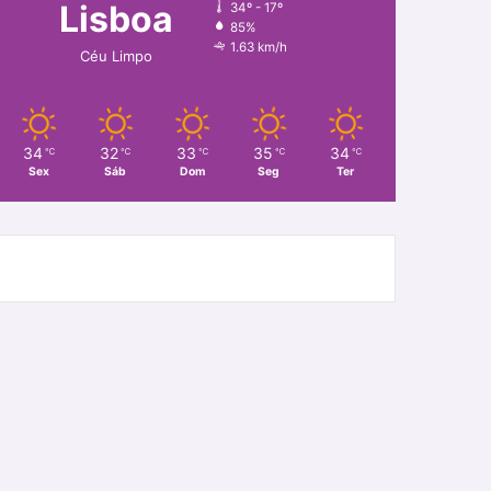
Lisboa
34º - 17º
85%
1.63 km/h
Céu Limpo
34
32
33
35
34
℃
℃
℃
℃
℃
Sex
Sáb
Dom
Seg
Ter