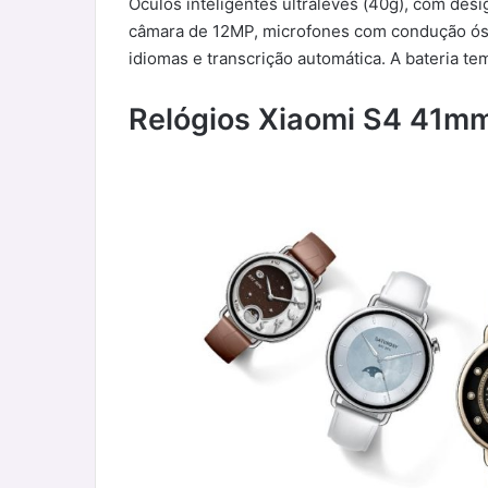
Óculos inteligentes ultraleves (40g), com desi
câmara de 12MP, microfones com condução óss
idiomas e transcrição automática. A bateria te
Relógios
Xiaomi S4 41m