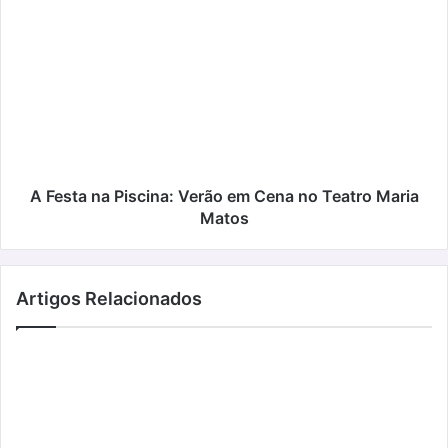
do
A
que
Festa
nunca
na
Piscina:
Verão
em
Cena
no
Teatro
Maria
A Festa na Piscina: Verão em Cena no Teatro Maria
Matos
Matos
Artigos Relacionados