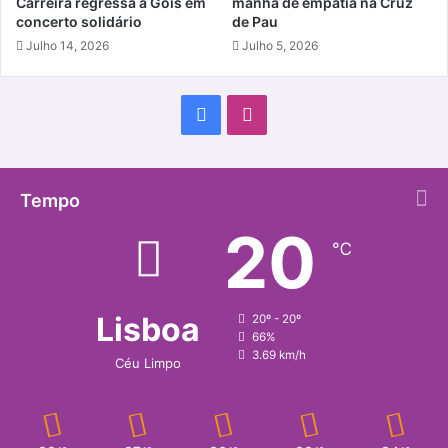
Carreira regressa a Góis em
manhã de empatia na Cruz
concerto solidário
de Pau
Julho 14, 2026
Julho 5, 2026
Facebook
Instagram
Tempo
20
℃
Lisboa
20º - 20º
66%
3.69 km/h
Céu Limpo