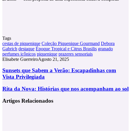
Tags
cestas de piquenique
Coleção Piquenique Gourmand
Debora
Gabrich
destaque
Époque Tropical e Citrus Brasilis
granado
perfumes icônicos
piquenique
prazeres sensoriais
Elisabete Guerreiro
Agosto 21, 2025
Sunsets
Sunsets que Sabem a Verão: Escapadinhas com
que
Vista Privilegiada
Sabem
a
Rita
Rita da Nova: Histórias que nos acompanham ao sol
Verão:
da
Escapadinhas
Nova:
Artigos Relacionados
com
Histórias
Vista
que
Privilegiada
nos
acompanham
ao
sol