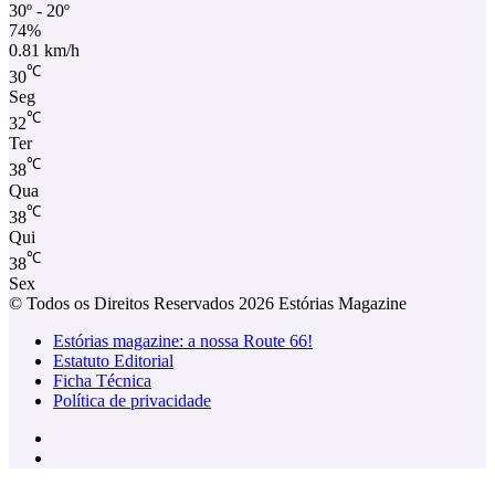
30º - 20º
74%
0.81 km/h
℃
30
Seg
℃
32
Ter
℃
38
Qua
℃
38
Qui
℃
38
Sex
© Todos os Direitos Reservados 2026 Estórias Magazine
Estórias magazine: a nossa Route 66!
Estatuto Editorial
Ficha Técnica
Política de privacidade
Facebook
Instagram
Facebook
X
WhatsApp
Telegram
Viber
Botão