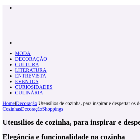
Menu
Pesquisar
por
MODA
DECORAÇÃO
CULTURA
LITERATURA
ENTREVISTA
EVENTOS
CURIOSIDADES
CULINÁRIA
Home
|
Decoração
|
Utensílios de cozinha, para inspirar e despertar os
Cozinhas
Decoração
Shoppings
Utensílios de cozinha, para inspirar e des
Elegância e funcionalidade na cozinha