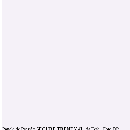
Panela de Pressão
SECURE TRENDY 4L
, da Tefal. Foto DR