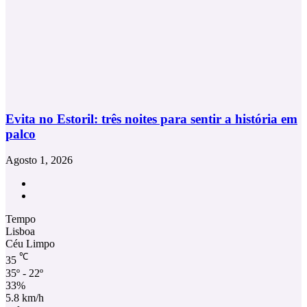
Evita no Estoril: três noites para sentir a história em
palco
Agosto 1, 2026
Facebook
Instagram
Tempo
Lisboa
Céu Limpo
℃
35
35º - 22º
33%
5.8 km/h