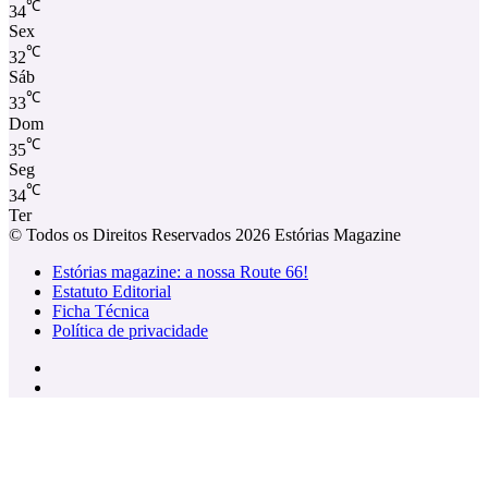
℃
34
Sex
℃
32
Sáb
℃
33
Dom
℃
35
Seg
℃
34
Ter
© Todos os Direitos Reservados 2026 Estórias Magazine
Estórias magazine: a nossa Route 66!
Estatuto Editorial
Ficha Técnica
Política de privacidade
Facebook
Instagram
Facebook
X
WhatsApp
Telegram
Viber
Botão
Voltar
ao
Topo