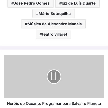
José Pedro Gomes
luz de Luís Duarte
Mário Botequilha
Música de Alexandre Manaia
teatro villaret
Heróis
do
Oceano:
Programar
para
Salvar
o
Planeta
Heróis do Oceano: Programar para Salvar o Planeta