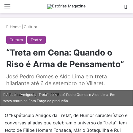
Menu
Pe
Home
|
Cultura
Cultura
Teatro
“Treta em Cena: Quando o
Riso é Arma de Pensamento”
José Pedro Gomes e Aldo Lima em treta
hilariante até 6 de setembro no Villaret.
Redação
Agosto 14, 2025
A dupla "Amigos sa Treta" com José Pedro Gomes e Aldo Lima. Em
www.teatro.pt. Foto Força de produção
O “Espétaculo Amigos da Treta”, de Humor característico e
conversas afiadas que celebram o universo da “treta”, tem
texto de Filipe Homem Fonseca, Mário Botequilha e Rui