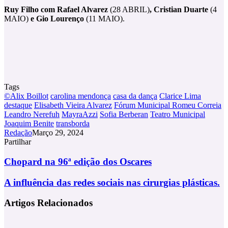
Ruy Filho com Rafael Alvarez
(28 ABRIL)
, Cristian Duarte
(4
MAIO)
e Gio Lourenço
(11 MAIO).
Tags
©Alix Boillot
carolina mendonça
casa da dança
Clarice Lima
destaque
Elisabeth Vieira Alvarez
Fórum Municipal Romeu Correia
Leandro Nerefuh
MayraAzzi
Sofia Berberan
Teatro Municipal
Joaquim Benite
transborda
Redação
Março 29, 2024
Partilhar
Facebook
X
LinkedIn
Tumblr
Pinterest
Partilhar
Via
Chopard
Chopard na 96ª edição dos Oscares
Email
na
96ª
A
A influência das redes sociais nas cirurgias plásticas.
edição
influência
dos
das
Artigos Relacionados
Oscares
redes
sociais
nas