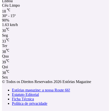
Lisboa
Céu Limpo
℃
18
30º - 15º
90%
1.63 km/h
℃
30
Seg
℃
33
Ter
℃
38
Qua
℃
39
Qui
℃
38
Sex
© Todos os Direitos Reservados 2026 Estórias Magazine
Estórias magazine: a nossa Route 66!
Estatuto Editorial
Ficha Técnica
Política de privacidade