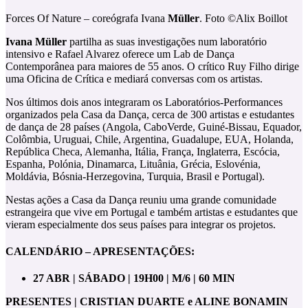
Forces Of Nature – coreógrafa Ivana
Müller
. Foto ©Alix Boillot
Ivana Müller
partilha as suas investigações num laboratório
intensivo e Rafael Alvarez oferece um Lab de Dança
Contemporânea para maiores de 55 anos. O crítico Ruy Filho dirige
uma Oficina de Crítica e mediará conversas com os artistas.
Nos últimos dois anos integraram os Laboratórios-Performances
organizados pela Casa da Dança, cerca de 300 artistas e estudantes
de dança de 28 países (Angola, CaboVerde, Guiné-Bissau, Equador,
Colômbia, Uruguai, Chile, Argentina, Guadalupe, EUA, Holanda,
República Checa, Alemanha, Itália, França, Inglaterra, Escócia,
Espanha, Polónia, Dinamarca, Lituânia, Grécia, Eslovénia,
Moldávia, Bósnia-Herzegovina, Turquia, Brasil e Portugal).
Nestas ações a Casa da Dança reuniu uma grande comunidade
estrangeira que vive em Portugal e também artistas e estudantes que
vieram especialmente dos seus países para integrar os projetos.
CALENDÁRIO –
APRESENTAÇÕES:
27 ABR | SÁBADO | 19H00 | M/6 | 60 MIN
PRESENTES | CRISTIAN DUARTE
e ALINE BONAMIN