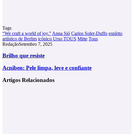
Tags
“We craft a world of joy.”
Anna Sió
Carlos Soler-Duffo
espírito
artístico de Berlim
icónico Urso TOUS
Mitte
Tous
Redação
Setembro 7, 2025
Brilho
Brilho que resiste
que
resiste
Acniben:
Acniben: Pele limpa, leve e confiante
Pele
limpa,
Artigos Relacionados
leve
e
confiante