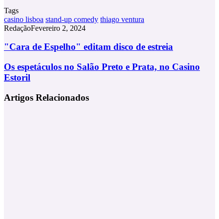
Tags
casino lisboa
stand-up comedy
thiago ventura
Redação
Fevereiro 2, 2024
"Cara
"Cara de Espelho" editam disco de estreia
de
Espelho"
Os
Os espetáculos no Salão Preto e Prata, no Casino
editam
espetáculos
Estoril
disco
no
de
Salão
Artigos Relacionados
estreia
Preto
e
Prata,
no
Casino
Estoril