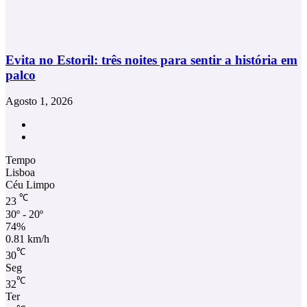
Evita no Estoril: três noites para sentir a história em
palco
Agosto 1, 2026
Facebook
Instagram
Tempo
Lisboa
Céu Limpo
℃
23
30º - 20º
74%
0.81 km/h
℃
30
Seg
℃
32
Ter