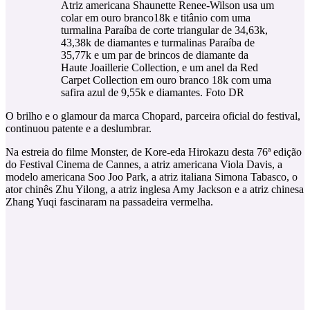
Atriz americana Shaunette Renee-Wilson usa um
colar em ouro branco18k e titânio com uma
turmalina Paraíba de corte triangular de 34,63k,
43,38k de diamantes e turmalinas Paraíba de
35,77k e um par de brincos de diamante da
Haute Joaillerie Collection, e um anel da Red
Carpet Collection em ouro branco 18k com uma
safira azul de 9,55k e diamantes. Foto DR
O brilho e o glamour da marca Chopard, parceira oficial do festival,
continuou patente e a deslumbrar.
Na estreia do filme Monster, de Kore-eda Hirokazu desta 76ª edição
do Festival Cinema de Cannes, a atriz americana Viola Davis, a
modelo americana Soo Joo Park, a atriz italiana Simona Tabasco, o
ator chinês Zhu Yilong, a atriz inglesa Amy Jackson e a atriz chinesa
Zhang Yuqi fascinaram na passadeira vermelha.