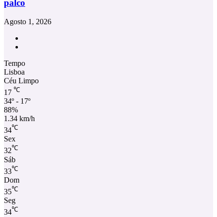
palco
Agosto 1, 2026
Facebook
Instagram
Tempo
Lisboa
Céu Limpo
℃
17
34º - 17º
88%
1.34 km/h
℃
34
Sex
℃
32
Sáb
℃
33
Dom
℃
35
Seg
℃
34