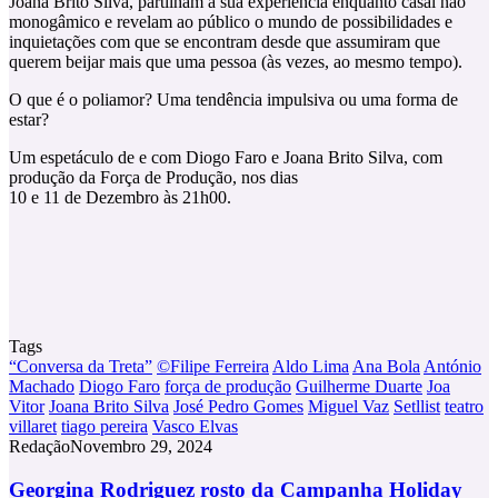
Joana Brito Silva, partilham a sua experiência enquanto casal não
monogâmico e revelam ao público o mundo de possibilidades e
inquietações com que se encontram desde que assumiram que
querem beijar mais que uma pessoa (às vezes, ao mesmo tempo).
O que é o poliamor? Uma tendência impulsiva ou uma forma de
estar?
Um espetáculo de e com Diogo Faro e Joana Brito Silva, com
produção da Força de Produção, nos dias
10 e 11 de Dezembro às 21h00.
Tags
“Conversa da Treta”
©Filipe Ferreira
Aldo Lima
Ana Bola
António
Machado
Diogo Faro
força de produção
Guilherme Duarte
Joa
Vitor
Joana Brito Silva
José Pedro Gomes
Miguel Vaz
Setllist
teatro
villaret
tiago pereira
Vasco Elvas
Redação
Novembro 29, 2024
Georgina
Georgina Rodriguez rosto da Campanha Holiday