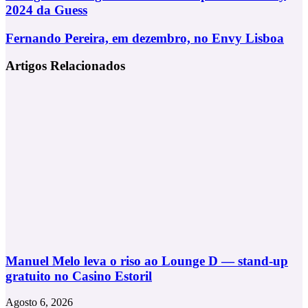
Rodriguez
2024 da Guess
rosto
da
Fernando
Fernando Pereira, em dezembro, no Envy Lisboa
Campanha
Pereira,
Holiday
em
Artigos Relacionados
2024
dezembro,
da
no
Guess
Envy
Lisboa
Manuel Melo leva o riso ao Lounge D — stand-up
gratuito no Casino Estoril
Agosto 6, 2026