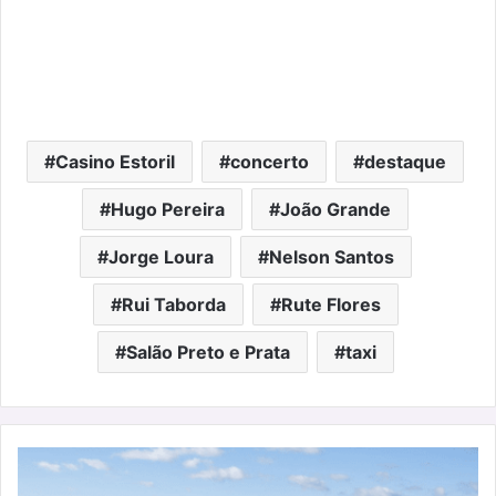
Casino Estoril
concerto
destaque
Hugo Pereira
João Grande
Jorge Loura
Nelson Santos
Rui Taborda
Rute Flores
Salão Preto e Prata
taxi
A
pensar