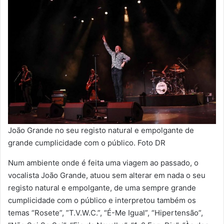
João Grande no seu registo natural e empolgante de
grande cumplicidade com o público. Foto DR
Num ambiente onde é feita uma viagem ao passado, o
vocalista João Grande, atuou sem alterar em nada o seu
registo natural e empolgante, de uma sempre grande
cumplicidade com o público e interpretou também os
temas “Rosete”, ”T.V.W.C.”, “É-Me Igual”, “Hipertensão”,