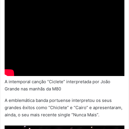
A intemporal canção “Ciclete” interpretada por João
Grande nas manhãs da M80
A emblemática banda portuense interpretou os seus
grandes êxitos como “Chiclete” e “Cairo” e apresentaram,
ainda, o seu mais recente single “Nunca Mais”.