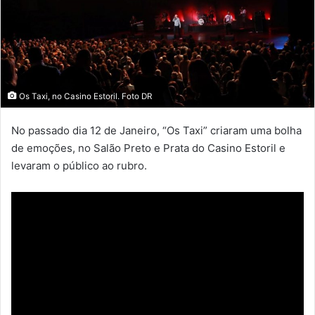
Os Taxi, no Casino Estoril. Foto DR
No passado dia 12 de Janeiro, “Os Taxi” criaram uma bolha
de emoções, no Salão Preto e Prata do Casino Estoril e
levaram o público ao rubro.