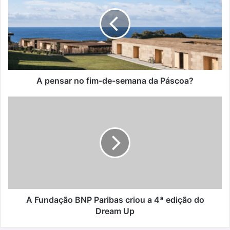
no
fim-
de-
semana
da
Páscoa?
A pensar no fim-de-semana da Páscoa?
A
Fundação
BNP
Paribas
criou
a
4ª
edição
do
Dream
A Fundação BNP Paribas criou a 4ª edição do
Up
Dream Up