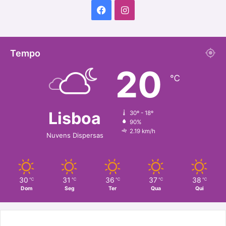
Facebook
Instagram
Tempo
20
℃
Lisboa
30º - 18º
90%
2.19 km/h
Nuvens Dispersas
30
31
36
37
38
℃
℃
℃
℃
℃
Dom
Seg
Ter
Qua
Qui