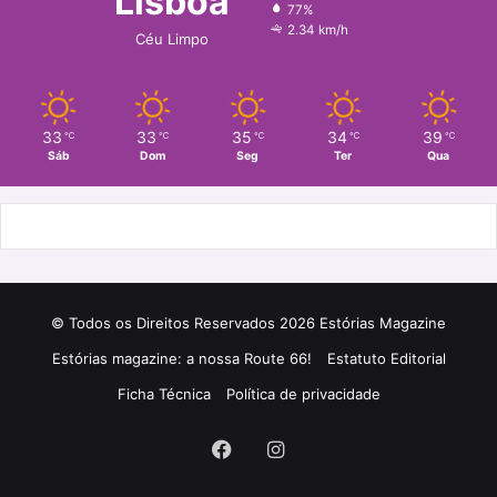
Lisboa
77%
o
r
2.34 km/h
Céu Limpo
k
a
m
33
33
35
34
39
℃
℃
℃
℃
℃
Sáb
Dom
Seg
Ter
Qua
© Todos os Direitos Reservados 2026 Estórias Magazine
Estórias magazine: a nossa Route 66!
Estatuto Editorial
Ficha Técnica
Política de privacidade
Facebook
Instagram