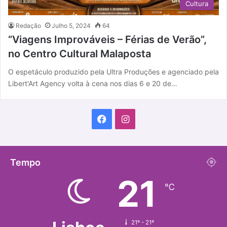
Cultura
Redação
Julho 5, 2024
64
“Viagens Improváveis – Férias de Verão”,
no Centro Cultural Malaposta
O espetáculo produzido pela Ultra Produções e agenciado pela
Libert'Art Agency volta à cena nos dias 6 e 20 de…
F
I
a
n
c
s
Tempo
21
e
t
℃
b
a
o
g
21º - 21º