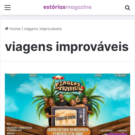
Menu
P
Home
|
viagens improváveis
viagens improváveis