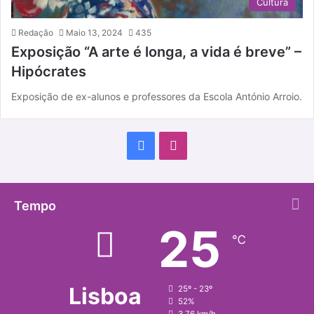
Cultura
Redação
Maio 13, 2024
435
Exposição “A arte é longa, a vida é breve” –
Hipócrates
Exposição de ex-alunos e professores da Escola António Arroio.
F
I
a
n
c
s
Tempo
25
e
t
℃
b
a
o
g
Lisboa
25º - 23º
52%
o
r
3.76 km/h