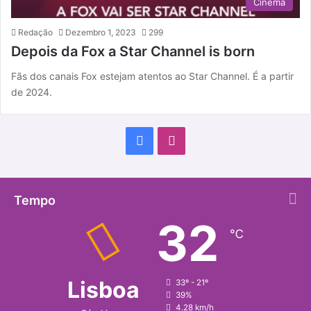
Cinema
Redação
Dezembro 1, 2023
299
Depois da Fox a Star Channel is born
Fãs dos canais Fox estejam atentos ao Star Channel. É a partir
de 2024.
F
I
a
n
c
s
Tempo
32
e
t
℃
b
a
o
g
Lisboa
33º - 21º
39%
o
r
4.28 km/h