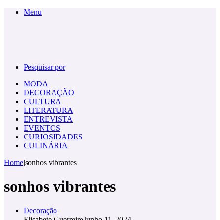
Menu
Pesquisar por
MODA
DECORAÇÃO
CULTURA
LITERATURA
ENTREVISTA
EVENTOS
CURIOSIDADES
CULINÁRIA
Home
|
sonhos vibrantes
sonhos vibrantes
Decoração
Elisabete Guerreiro
Junho 11, 2024