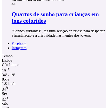
44
Quartos de sonho para crianças em
tons coloridos
"Sonhos Vibrantes", faz uma seleção criteriosa para despertar
a imaginação e a criatividade nas mentes dos jovens.
Facebook
Instagram
Tempo
Lisboa
Céu Limpo
℃
19
34º - 19º
85%
1.8 km/h
℃
34
Sex
℃
32
Sáb