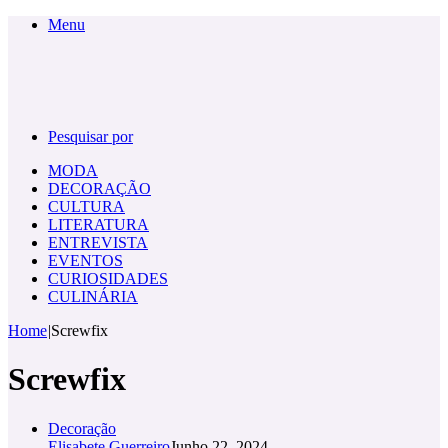
Menu
Pesquisar por
MODA
DECORAÇÃO
CULTURA
LITERATURA
ENTREVISTA
EVENTOS
CURIOSIDADES
CULINÁRIA
Home
|
Screwfix
Screwfix
Decoração
Elisabete Guerreiro
Junho 22, 2024