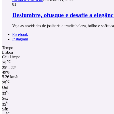
81
Deslumbre, ofusque e desafie a elegânc
Veja as novidades de joalharia e irradie beleza, brilho e sofis
Facebook
Instagram
Tempo
Lisboa
Céu Limpo
℃
25
25º - 22º
49%
5.26 km/h
℃
25
Qui
℃
33
Sex
℃
35
Sáb
℃