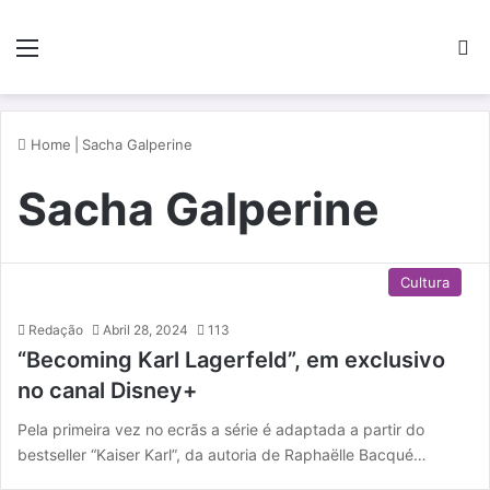
Menu
P
Home
|
Sacha Galperine
Sacha Galperine
Cultura
Redação
Abril 28, 2024
113
“Becoming Karl Lagerfeld”, em exclusivo
no canal Disney+
Pela primeira vez no ecrãs a série é adaptada a partir do
bestseller “Kaiser Karl”, da autoria de Raphaëlle Bacqué…