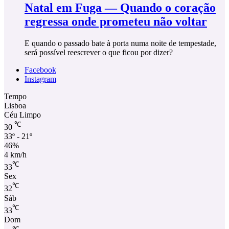
Natal em Fuga — Quando o coração
regressa onde prometeu não voltar
E quando o passado bate à porta numa noite de tempestade,
será possível reescrever o que ficou por dizer?
Facebook
Instagram
Tempo
Lisboa
Céu Limpo
℃
30
33º - 21º
46%
4 km/h
℃
33
Sex
℃
32
Sáb
℃
33
Dom