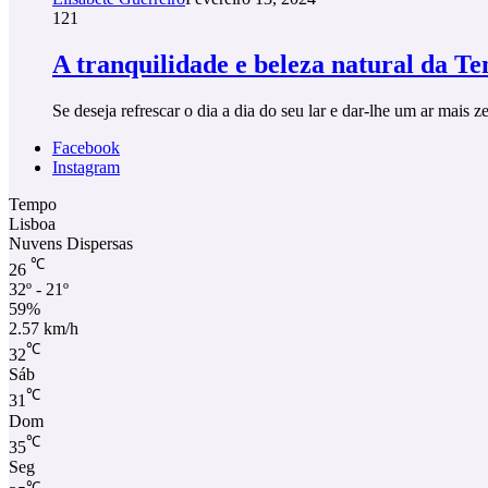
121
A tranquilidade e beleza natural da T
Se deseja refrescar o dia a dia do seu lar e dar-lhe um ar mais z
Facebook
Instagram
Tempo
Lisboa
Nuvens Dispersas
℃
26
32º - 21º
59%
2.57 km/h
℃
32
Sáb
℃
31
Dom
℃
35
Seg
℃