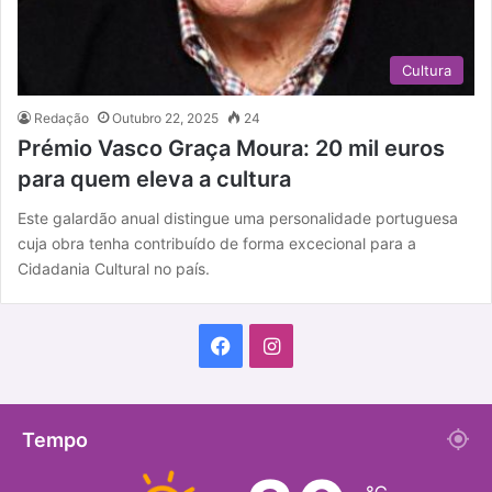
Cultura
Redação
Outubro 22, 2025
24
Prémio Vasco Graça Moura: 20 mil euros
para quem eleva a cultura
Este galardão anual distingue uma personalidade portuguesa
cuja obra tenha contribuído de forma excecional para a
Cidadania Cultural no país.
F
I
a
n
c
s
Tempo
e
t