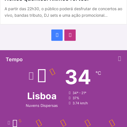
A partir das 22h30, o público poderá desfrutar de concertos ao
vivo, bandas tributo, DJ sets e uma ação promocional…
F
I
a
n
c
s
Tempo
34
e
t
℃
b
a
o
g
Lisboa
34º - 21º
37%
o
r
3.74 km/h
Nuvens Dispersas
k
a
m