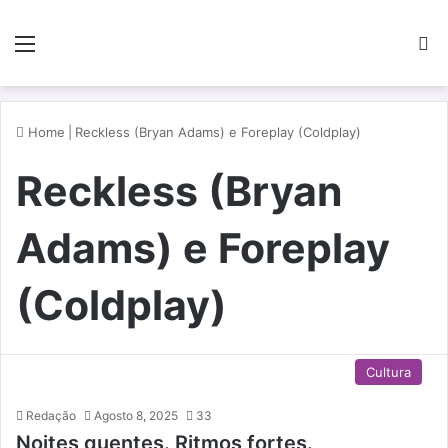
Menu
P
Home
|
Reckless (Bryan Adams) e Foreplay (Coldplay)
Reckless (Bryan
Adams) e Foreplay
(Coldplay)
Cultura
Redação
Agosto 8, 2025
33
Noites quentes. Ritmos fortes.