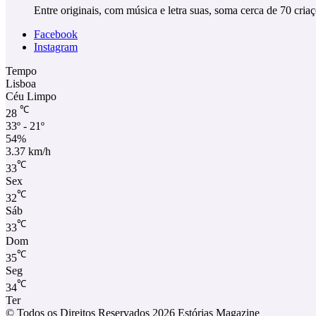
Entre originais, com música e letra suas, soma cerca de 70 criaç
Facebook
Instagram
Tempo
Lisboa
Céu Limpo
℃
28
33º - 21º
54%
3.37 km/h
℃
33
Sex
℃
32
Sáb
℃
33
Dom
℃
35
Seg
℃
34
Ter
© Todos os Direitos Reservados 2026 Estórias Magazine