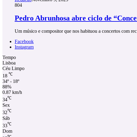
804
Pedro Abrunhosa abre ciclo de “Conce
Um músico e compositor que nos habituou a concertos com reci
Facebook
Instagram
Tempo
Lisboa
Céu Limpo
℃
18
34º - 18º
88%
0.87 km/h
℃
34
Sex
℃
32
Sáb
℃
33
Dom
℃