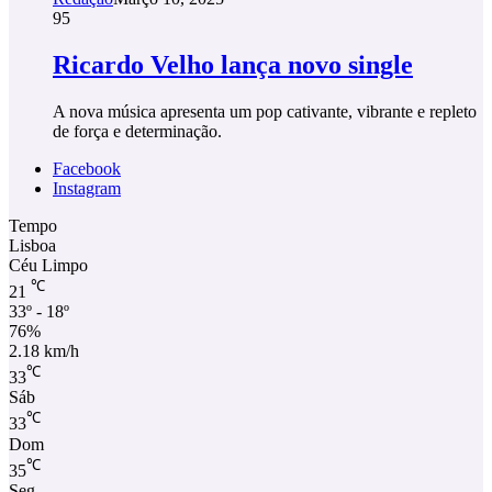
95
Ricardo Velho lança novo single
A nova música apresenta um pop cativante, vibrante e repleto
de força e determinação.
Facebook
Instagram
Tempo
Lisboa
Céu Limpo
℃
21
33º - 18º
76%
2.18 km/h
℃
33
Sáb
℃
33
Dom
℃
35
Seg