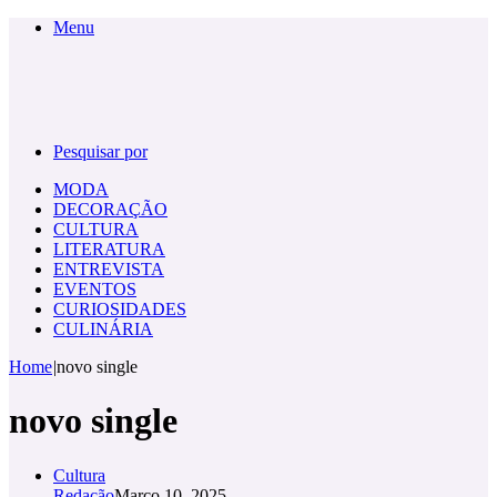
Menu
Pesquisar por
MODA
DECORAÇÃO
CULTURA
LITERATURA
ENTREVISTA
EVENTOS
CURIOSIDADES
CULINÁRIA
Home
|
novo single
novo single
Cultura
Redação
Março 10, 2025