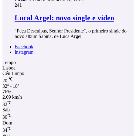
241
Lucal Argel: novo single e vídeo
"Peça Desculpas, Senhor Presidente", o primeiro single do
novo album Sabina, de Luca Argel.
Facebook
Instagram
Tempo
Lisboa
Céu Limpo
℃
20
32º - 18º
76%
2.09 km/h
℃
32
Sáb
℃
30
Dom
℃
34
Seg