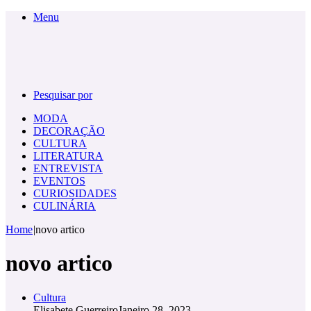
Menu
Pesquisar por
MODA
DECORAÇÃO
CULTURA
LITERATURA
ENTREVISTA
EVENTOS
CURIOSIDADES
CULINÁRIA
Home
|
novo artico
novo artico
Cultura
Elisabete Guerreiro
Janeiro 28, 2023