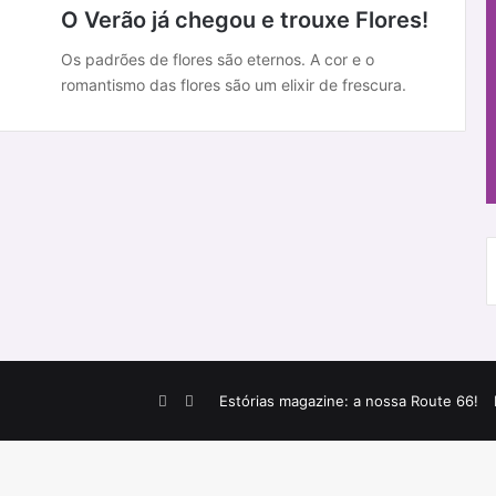
O Verão já chegou e trouxe Flores!
Os padrões de flores são eternos. A cor e o
romantismo das flores são um elixir de frescura.
Facebook
Instagram
Estórias magazine: a nossa Route 66!