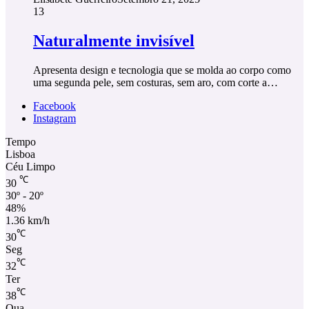
13
Naturalmente invisível
Apresenta design e tecnologia que se molda ao corpo como
uma segunda pele, sem costuras, sem aro, com corte a…
Facebook
Instagram
Tempo
Lisboa
Céu Limpo
℃
30
30º - 20º
48%
1.36 km/h
℃
30
Seg
℃
32
Ter
℃
38
Qua