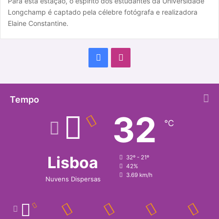
Para esta estação, o espírito dos estudantes da Universidade
Longchamp é captado pela célebre fotógrafa e realizadora
Elaine Constantine.
F
I
a
n
c
s
Tempo
32
e
t
℃
b
a
o
g
Lisboa
32º - 21º
42%
o
r
3.69 km/h
Nuvens Dispersas
k
a
m