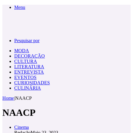
Menu
Pesquisar por
MODA
DECORAÇÃO
CULTURA
LITERATURA
ENTREVISTA
EVENTOS
CURIOSIDADES
CULINÁRIA
Home
|
NAACP
NAACP
Cinema
Redação
Maio 23, 2023