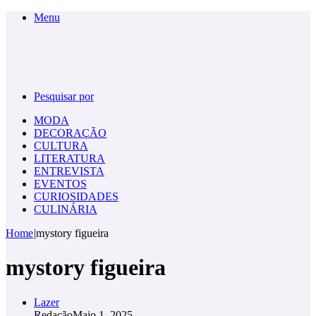
Menu
Pesquisar por
MODA
DECORAÇÃO
CULTURA
LITERATURA
ENTREVISTA
EVENTOS
CURIOSIDADES
CULINÁRIA
Home
|
mystory figueira
mystory figueira
Lazer
Redação
Maio 1, 2025