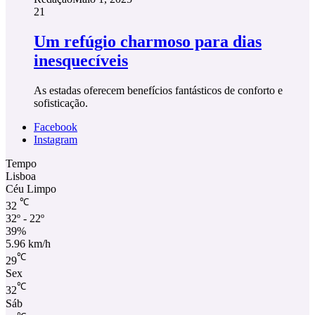
21
Um refúgio charmoso para dias
inesquecíveis
As estadas oferecem benefícios fantásticos de conforto e
sofisticação.
Facebook
Instagram
Tempo
Lisboa
Céu Limpo
℃
32
32º - 22º
39%
5.96 km/h
℃
29
Sex
℃
32
Sáb