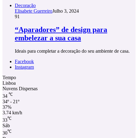
Decoração
Elisabete Guerreiro
Julho 3, 2024
91
“Aparadores” de design para
embelezar a sua casa
Ideais para completar a decoração do seu ambiente de casa.
Facebook
Instagram
Tempo
Lisboa
Nuvens Dispersas
℃
34
34º - 21º
37%
3.74 km/h
℃
33
Sáb
℃
30