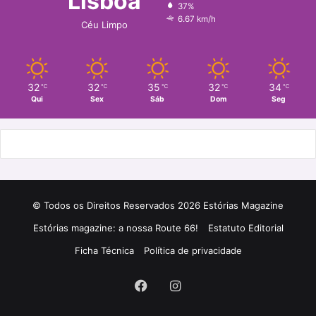
Lisboa
37%
o
r
6.67 km/h
Céu Limpo
k
a
m
32
32
35
32
34
℃
℃
℃
℃
℃
Qui
Sex
Sáb
Dom
Seg
© Todos os Direitos Reservados 2026 Estórias Magazine
Estórias magazine: a nossa Route 66!
Estatuto Editorial
Ficha Técnica
Política de privacidade
Facebook
Instagram