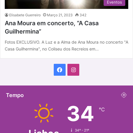
Eventos
Elisabete Guerreiro
Março 21, 2023
342
Ana Moura em concerto, “A Casa
Guilhermina”
Fotos EXCLUSIVO. A Luz e a Alma de Ana Moura no concerto "A
Casa Guilhermina", no Coliseu dos Recreios em…
F
I
a
n
c
s
Tempo
34
e
t
℃
b
a
o
g
34º - 21º