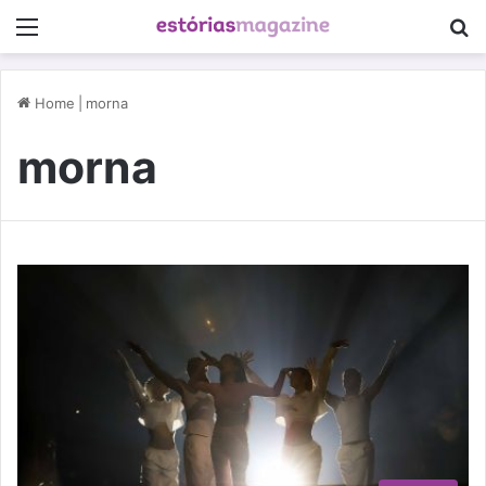
Menu
P
Home
|
morna
morna