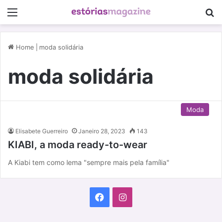
Menu
P
Home
|
moda solidária
moda solidária
Moda
Elisabete Guerreiro
Janeiro 28, 2023
143
KIABI, a moda ready-to-wear
A Kiabi tem como lema "sempre mais pela família"
F
I
a
n