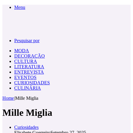
Menu
Pesquisar por
MODA
DECORAÇÃO
CULTURA
LITERATURA
ENTREVISTA
EVENTOS
CURIOSIDADES
CULINÁRIA
Home
|
Mille Miglia
Mille Miglia
Curiosidades
Elisabete Guerreiro
Setembro 27, 2025