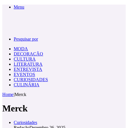
Menu
Pesquisar por
MODA
DECORAÇÃO
CULTURA
LITERATURA
ENTREVISTA
EVENTOS
CURIOSIDADES
CULINÁRIA
Home
|
Merck
Merck
Curiosidades
Redação
Dezembro 26, 2025