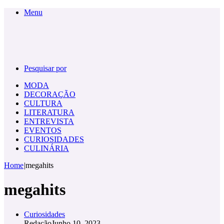
Menu
Pesquisar por
MODA
DECORAÇÃO
CULTURA
LITERATURA
ENTREVISTA
EVENTOS
CURIOSIDADES
CULINÁRIA
Home
|
megahits
megahits
Curiosidades
Redação
Junho 10, 2023