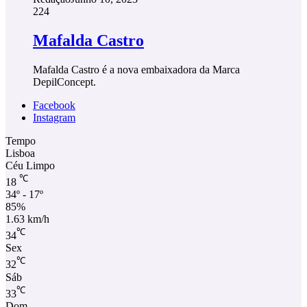
224
Mafalda Castro
Mafalda Castro é a nova embaixadora da Marca
DepilConcept.
Facebook
Instagram
Tempo
Lisboa
Céu Limpo
℃
18
34º - 17º
85%
1.63 km/h
℃
34
Sex
℃
32
Sáb
℃
33
Dom